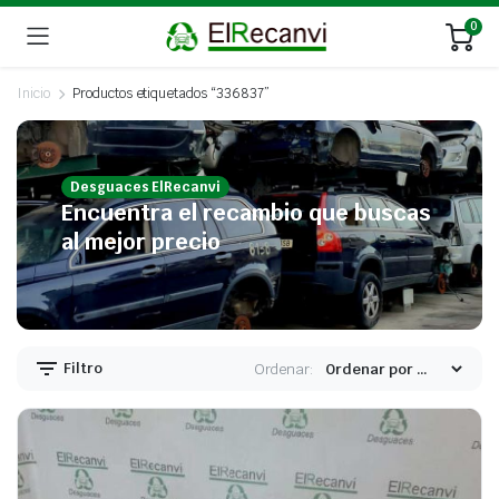
0
Inicio
Productos etiquetados “336837”
Desguaces ElRecanvi
Encuentra el recambio que buscas
al mejor precio
Filtro
Ordenar: