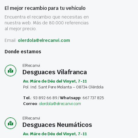
El mejor recambio para tu vehículo
Encuentra el recambio que necesitas en
nuestra web. Más de 80.000 referencias
al mejor precio.
Email:
olerdola@elrecanvi.com
Donde estamos
ElRecanvi
Desguaces Vilafranca
Av. Máre de Déu del Vinyet, 7-11
Pol. Ind. Sant Pere Molanta – 08734 Olérdola
Tel.
: 93 892 66 89 /
Whatsapp
: 667 737 825
Correo
:
olerdola@elrecanvi.com
ElRecanvi
Desguaces Neumáticos
Av. Máre de Déu del Vinyet, 7-11