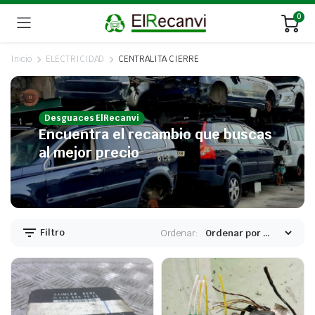
0
Inicio
ELECTRICIDAD
CENTRALITA CIERRE
Desguaces ElRecanvi
Encuentra el recambio que buscas
al mejor precio
Filtro
Ordenar: