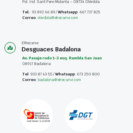
Pol. Ind. Sant Pere Molanta – 08734 Olérdola
Tel.
: 93 892 66 89 /
Whatsapp
: 667 737 825
Correo
:
olerdola@elrecanvi.com
ElRecanvi
Desguaces Badalona
Av. Pasaje rodo 1-3 esq. Rambla San Juan
08917 Badalona
Tel
. 933 87 43 55 /
Whatsapp
: 673 250 800
Correo
:
badalona@elrecanvi.com