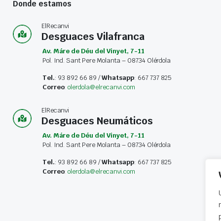
Donde estamos
ElRecanvi
Desguaces Vilafranca
Av. Máre de Déu del Vinyet, 7-11
Pol. Ind. Sant Pere Molanta – 08734 Olérdola
Tel.
: 93 892 66 89 /
Whatsapp
: 667 737 825
Correo
:
olerdola@elrecanvi.com
ElRecanvi
Desguaces Neumáticos
Av. Máre de Déu del Vinyet, 7-11
Pol. Ind. Sant Pere Molanta – 08734 Olérdola
Tel.
: 93 892 66 89 /
Whatsapp
: 667 737 825
Correo
:
olerdola@elrecanvi.com