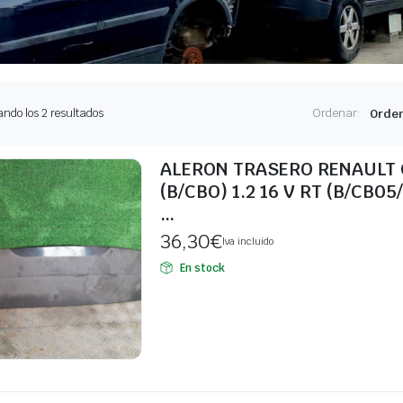
Ordenado
ndo los 2 resultados
Ordenar:
por
los
últimos
ALERON TRASERO RENAULT CL
(B/CBO) 1.2 16 V RT (B/CB05/
…
36,30
€
Iva incluido
En stock