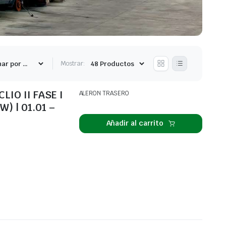
Mostrar:
IO II FASE I
ALERON TRASERO
W) | 01.01 –
Añadir al carrito