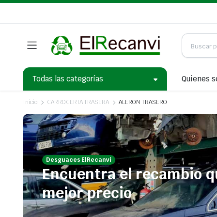
Todas las categorías
Quienes 
Inicio
CARROCERIA TRASERA
ALERON TRASERO
Desguaces ElRecanvi
Encuentra el recambio q
mejor precio