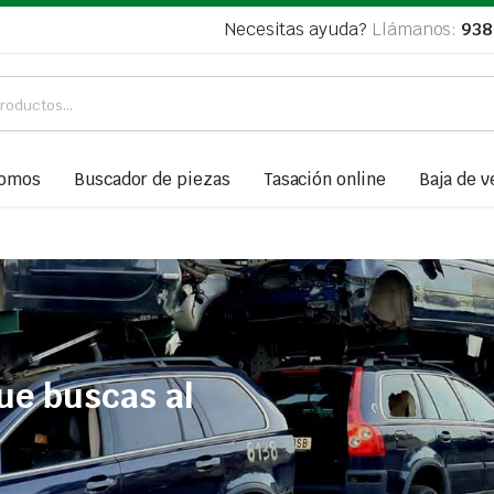
Necesitas ayuda?
Llámanos:
938
somos
Buscador de piezas
Tasación online
Baja de v
ue buscas al